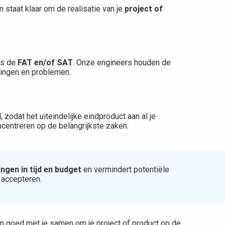
m staat klaar om de realisatie van je
project of
ns de
FAT en/of SAT
. Onze engineers houden de
gingen en problemen.
d
, zodat het uiteindelijke eindproduct aan al je
oncentreren op de belangrijkste zaken.
ngen in tijd en budget
en vermindert potentiële
t accepteren.
n goed met je samen om je project of product op de