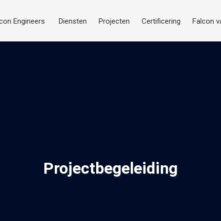
lcon Engineers
Diensten
Projecten
Certificering
Falcon v
Projectbegeleiding