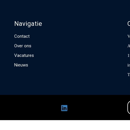
Navigatie
Contact
V
Over ons
A
Vacatures
1
Nieuws
i
T