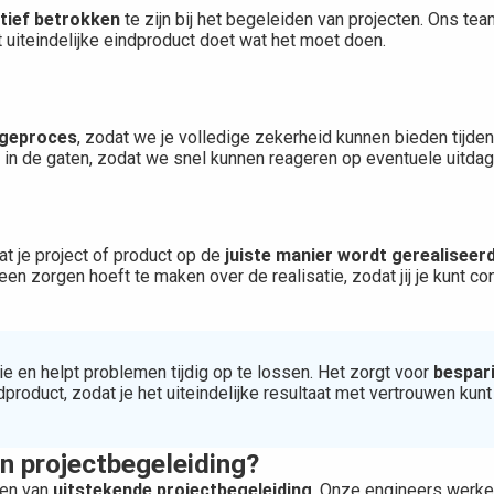
tief betrokken
te zijn bij het begeleiden van projecten. Ons tea
t uiteindelijke eindproduct doet wat het moet doen.
ageproces
, zodat we je volledige zekerheid kunnen bieden tijde
nd in de gaten, zodat we snel kunnen reageren op eventuele uitda
at je project of product op de
juiste manier wordt gerealiseer
een zorgen hoeft te maken over de realisatie, zodat jij je kunt c
ie en helpt problemen tijdig op te lossen. Het zorgt voor
bespari
product, zodat je het uiteindelijke resultaat met vertrouwen kun
an projectbegeleiding?
ren van
uitstekende projectbegeleiding
. Onze engineers werke