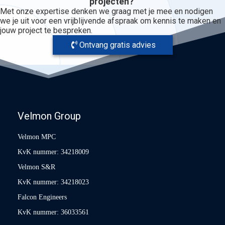
projecten?
Met onze expertise denken we graag met je mee en nodigen
we je uit voor een vrijblijvende afspraak om kennis te maken en
jouw project te bespreken.
Ontvang gratis advies
Velmon Group
Velmon MPC
KvK nummer: 34218009
Velmon S&R
KvK nummer: 34218023
Falcon Engineers
KvK nummer: 36033561