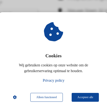
*
Nieuwe Steen 32 
Cookies
Wij gebruiken cookies op onze website om de
gebruikerservaring optimaal te houden.
Privacy policy
ring of stel je
Alleen functioneel
Accepteer alle